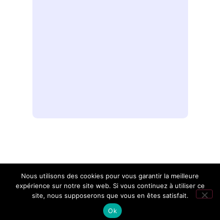
E-mail
Nous utilisons des cookies pour vous garantir la meilleure
expérience sur notre site web. Si vous continuez à utiliser ce
site, nous supposerons que vous en êtes satisfait.
Un site du
média goodnight.life
Ok